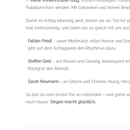
✨
Keine Vorkenntnisse nötig:
Einfach einsteigen, mitsin
Publikumchors werden. Mit Getränken und kleiner Bew
Damit es richtig lebendig wird, stehen wir als Trio für 
mal mehrstimmig, und laden ein, es gleich mit uns aus
Fabian Friedl
– unser Moderator, voller Humor und Ene
gibt auf dem Schlagwerk den Rhythmus dazu.
Steffen Grell
– am Klavier und Gesang, konsequent en
Rückgrat des Abends.
Sarah Neumann
– an Gitarre und Stimme, Klang, Herz
So bist du vom ersten Ton an mittendrin – und gehst
nach Hause:
Singen macht glücklich.