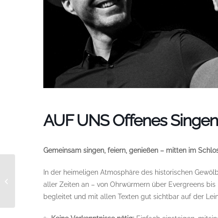
AUF UNS Offenes Singen
Gemeinsam singen, feiern, genießen – mitten im Schlo
TaKeTiNa Workshop –
In der heimeligen Atmosphäre des historischen Gewölbe
Advanced Teacher
aller Zeiten an – von Ohrwürmern über Evergreens bis h
Prüfung Sarah
begleitet und mit allen Texten gut sichtbar auf der Le