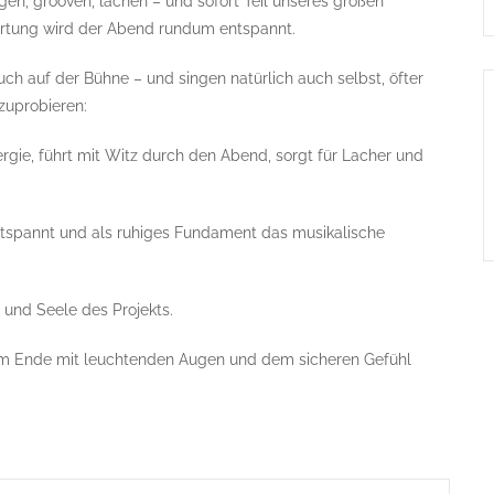
gen, grooven, lachen – und sofort Teil unseres großen
irtung wird der Abend rundum entspannt.
euch auf der Bühne – und singen natürlich auch selbst, öfter
zuprobieren:
rgie, führt mit Witz durch den Abend, sorgt für Lacher und
tspannt und als ruhiges Fundament das musikalische
 und Seele des Projekts.
 am Ende mit leuchtenden Augen und dem sicheren Gefühl