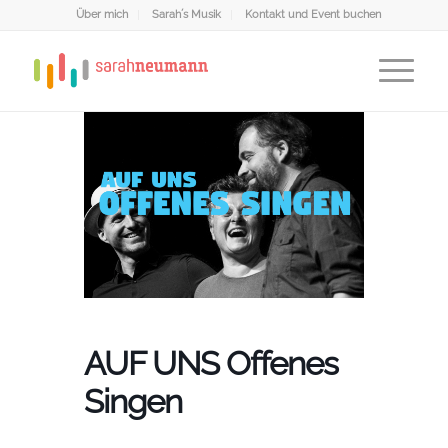
Über mich
Sarah´s Musik
Kontakt und Event buchen
AUF UNS Offenes
Singen